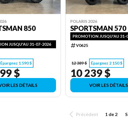
026
POLARIS 2026
TSMAN 850
SPORTSMAN 570 
PROMOTION JUSQU'AU 31-0
ON JUSQU'AU 31-07-2026
V0625
Épargnez 1 590 $
12 389 $
Épargnez 2 150 $
99 $
10 239 $
VOIR LES DÉTAILS
VOIR LES DÉTAILS
Précédent
1 de 2
S