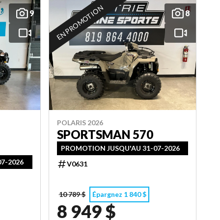
EN PROMOTION
9
8
POLARIS 2026
SPORTSMAN 570
PROMOTION JUSQU'AU 31-07-2026
7-2026
V0631
10 789 $
Épargnez 1 840 $
8 949 $