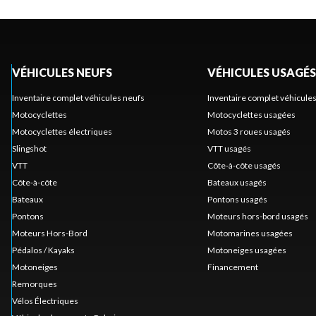
VÉHICULES NEUFS
VÉHICULES USAGÉS
Inventaire complet véhicules neufs
Inventaire complet véhicule
Motocyclettes
Motocyclettes usagées
Motocyclettes électriques
Motos 3 roues usagés
Slingshot
VTT usagés
VTT
Côte-à-côte usagés
Côte-à-côte
Bateaux usagés
Bateaux
Pontons usagés
Pontons
Moteurs hors-bord usagés
Moteurs Hors-Bord
Motomarines usagées
Pédalos / Kayaks
Motoneiges usagées
Motoneiges
Financement
Remorques
Vélos Électriques