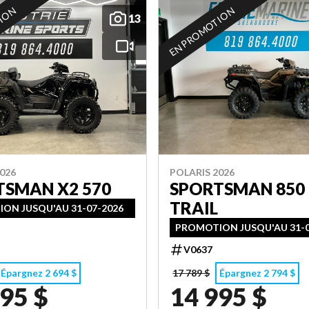
TION
EN PROMOTION
13
026
POLARIS 2026
TSMAN X2 570
SPORTSMAN 850
TRAIL
ON JUSQU'AU 31-07-2026
PROMOTION JUSQU'AU 31-0
V0637
Épargnez 2 694 $
17 789 $
Épargnez 2 794 $
95 $
14 995 $