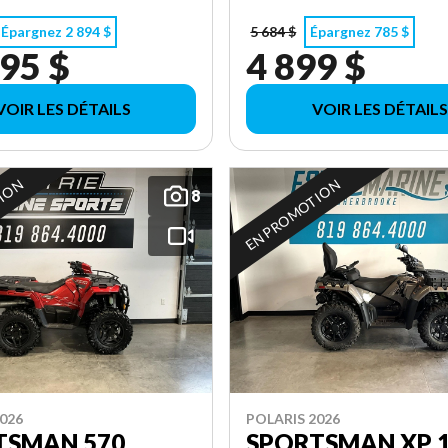
Épargnez 2 894 $
5 684 $
Épargnez 785 $
95 $
4 899 $
VOIR LES DÉTAILS
VOIR LES DÉTAILS
TION
EN PROMOTION
8
026
POLARIS 2026
TSMAN 570
SPORTSMAN XP 