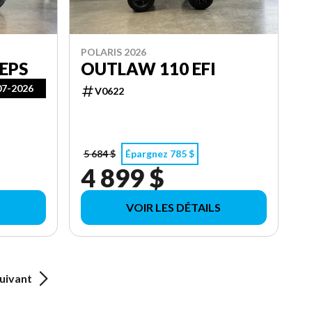
POLARIS 2026
EPS
OUTLAW 110 EFI
7-2026
V0622
5 684 $
Épargnez 785 $
4 899 $
VOIR LES DÉTAILS
uivant