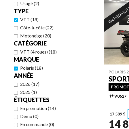
Usagé
(
2
)
EN PROMO
TYPE
VTT
(
18
)
Côte-à-côte
(
22
)
Motoneige
(
20
)
CATÉGORIE
VTT (4 roues)
(
18
)
MARQUE
Polaris
(
18
)
POLARIS 2
ANNÉE
SPOR
2026
(
17
)
PROMOTI
2025
(
1
)
V0627
ÉTIQUETTES
En promotion
(
14
)
17 589 $
Démo
(
0
)
14 8
En commande
(
0
)