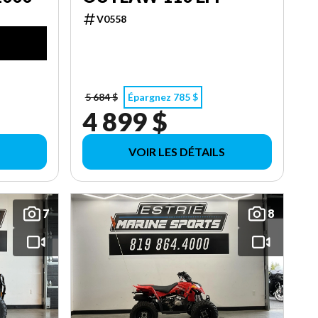
V0558
5 684 $
Épargnez 785 $
4 899 $
VOIR LES DÉTAILS
7
8