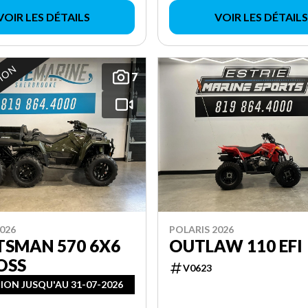
VOIR LES DÉTAILS
VOIR LES DÉTAILS
TION
7
026
POLARIS 2026
TSMAN 570 6X6
OUTLAW 110 EFI
OSS
V0623
ON JUSQU'AU 31-07-2026