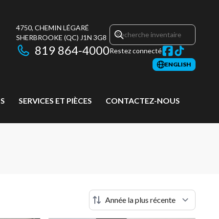
4750, CHEMIN LÉGARÉ
SHERBROOKE
(QC)
J1N 3G8
819 864-4000
Restez connecté
ENGLISH
S
SERVICES ET PIÈCES
CONTACTEZ-NOUS