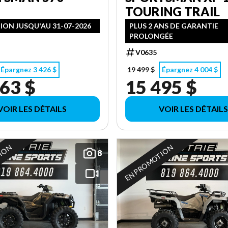
TOURING TRAIL
ON JUSQU'AU 31-07-2026
PLUS 2 ANS DE GARANTIE
PROLONGÉE
V0635
Épargnez 3 426 $
19 499 $
Épargnez 4 004 $
63 $
15 495 $
VOIR LES DÉTAILS
VOIR LES DÉTAILS
TION
EN PROMOTION
8