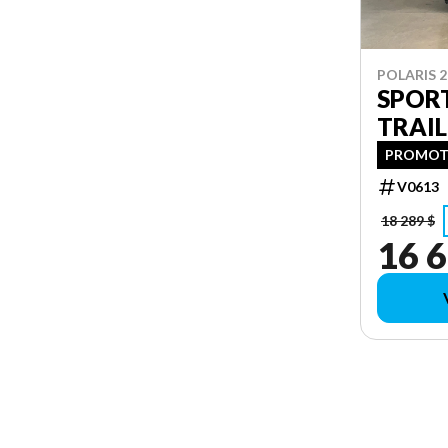
POLARIS 2
SPOR
TRAIL
PROMOTI
V0613
18 289 $
16 6