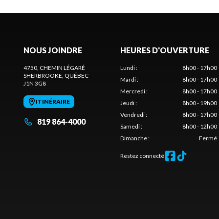
NOUS JOINDRE
HEURES D'OUVERTURE
4750, CHEMIN LÉGARÉ
Lundi
:
8h00 - 17h00
SHERBROOKE
, QUÉBEC
Mardi
:
8h00 - 17h00
J1N 3G8
Mercredi
:
8h00 - 17h00
ITINÉRAIRE
Jeudi
:
8h00 - 19h00
Vendredi
:
8h00 - 17h00
819 864-4000
Samedi
:
8h00 - 12h00
Dimanche
:
Fermé
Restez connecté