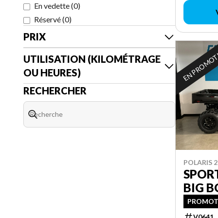
En vedette
(
0
)
Réservé
(
0
)
PRIX
EN PROMO
UTILISATION (KILOMÉTRAGE
OU HEURES)
RECHERCHER
POLARIS 2
SPOR
BIG B
PROMOTI
V0641