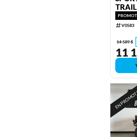
TRAIL
PROMOTI
V0583
14 589 $
11 1
EN PROMO