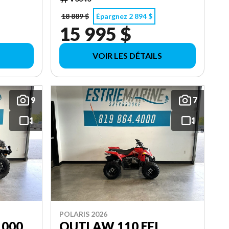
18 889 $
Épargnez 2 894 $
15 995 $
VOIR LES DÉTAILS
9
7
POLARIS 2026
1000
OUTLAW 110 EFI