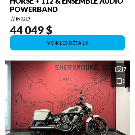
HORSE + 112 & ENSEMBLE AUDIO
POWERBAND
IN0217
44 049 $
VOIR LES DÉTAILS
7