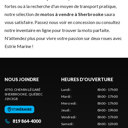
fortes ou à la recherche d'un moyen de transport pratique,
notre sélection de
motos à vendre à Sherbrooke
saura
vous satisfaire. Passez nous voir en concession ou consultez
notre inventaire en ligne pour trouver la moto parfaite.
N'attendez plus pour vivre votre passion sur deux roues avec
Estrie Marine !
NOUS JOINDRE
HEURES D'OUVERTURE
4750, CHEMIN LÉGARÉ
Lundi
:
8h00 - 17h00
SHERBROOKE
, QUÉBEC
Mardi
:
8h00 - 17h00
J1N 3G8
Mercredi
:
8h00 - 17h00
ITINÉRAIRE
Jeudi
:
8h00 - 19h00
Vendredi
:
8h00 - 17h00
819 864-4000
Samedi
:
8h00 - 12h00