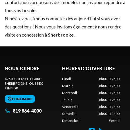
confort, nous proposons des modèles conçus pour répondre à
tous vos besoins.
N'hésitez pas à
nous contacter
dès aujourd'hui si vous avez
des questions ! Nous vous invitons également à nous rendre
visite en concession à
Sherbrooke
.
NOUS JOINDRE
HEURES D'OUVERTURE
4750, CHEMIN LÉGARÉ
Lundi
:
8h00 - 17h00
SHERBROOKE
, QUÉBEC
Mardi
:
8h00 - 17h00
J1N 3G8
Mercredi
:
8h00 - 17h00
ITINÉRAIRE
Jeudi
:
8h00 - 19h00
Vendredi
:
8h00 - 17h00
819 864-4000
Samedi
:
8h00 - 12h00
Dimanche
:
Fermé