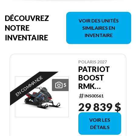
DÉCOUVREZ
VOIR DES UNITÉS
NOTRE
SIMILAIRES EN
INVENTAIRE
INVENTAIRE
POLARIS 2027
PATRIOT
BOOST
EN COMMANDE
RMK
5
FACTORY
INS00561
EDITION
29 839 $
155 155
VOIR LES
DÉTAILS