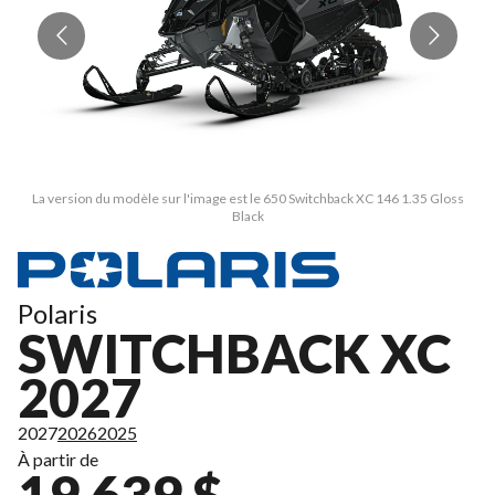
La version du modèle sur l'image est le 650 Switchback XC 146 1.35 Gloss
Black
Polaris
SWITCHBACK XC
2027
2027
2026
2025
À partir de
19 639 $