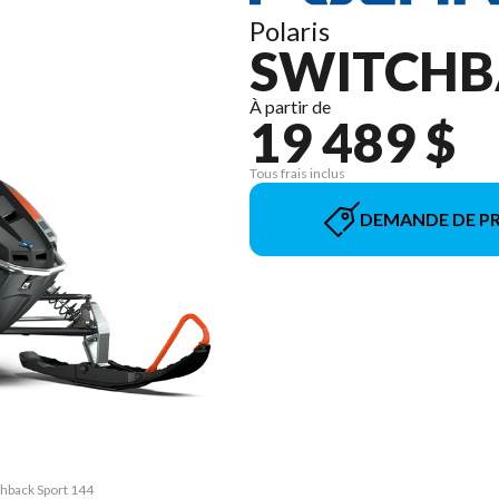
Polaris
SWITCHB
À partir de
19 489 $
Tous frais inclus
DEMANDE DE PR
chback Sport 144