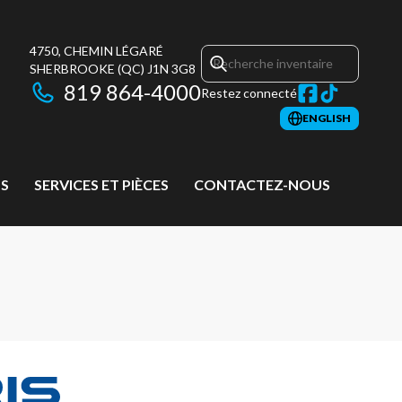
4750, CHEMIN LÉGARÉ
SHERBROOKE
(QC)
J1N 3G8
819 864-4000
Restez connecté
ENGLISH
S
SERVICES ET PIÈCES
CONTACTEZ-NOUS