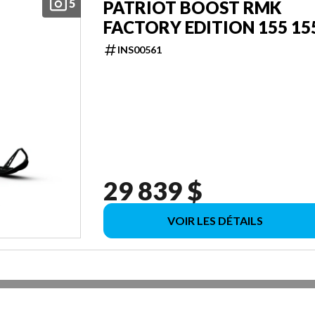
5
PATRIOT BOOST RMK
FACTORY EDITION 155 15
INS00561
29 839 $
VOIR LES DÉTAILS