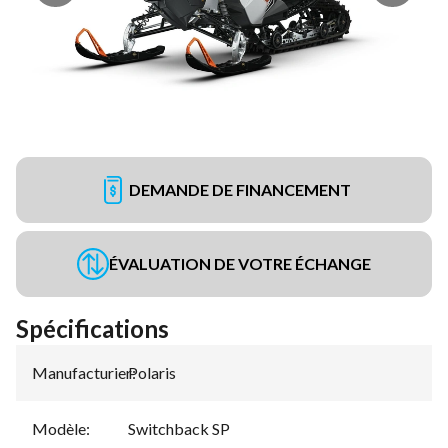
DEMANDE DE FINANCEMENT
ÉVALUATION DE VOTRE ÉCHANGE
Spécifications
Manufacturier
Polaris
:
Modèle
:
Switchback SP