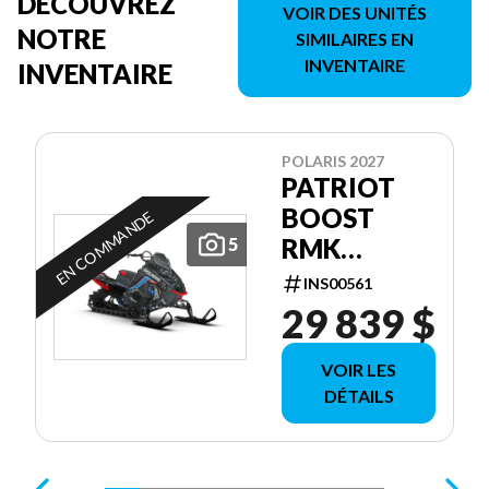
DÉCOUVREZ
VOIR DES UNITÉS
NOTRE
SIMILAIRES EN
INVENTAIRE
INVENTAIRE
POLARIS 2027
PATRIOT
BOOST
EN COMMANDE
RMK
5
FACTORY
INS00561
EDITION
29 839 $
155 155
VOIR LES
DÉTAILS