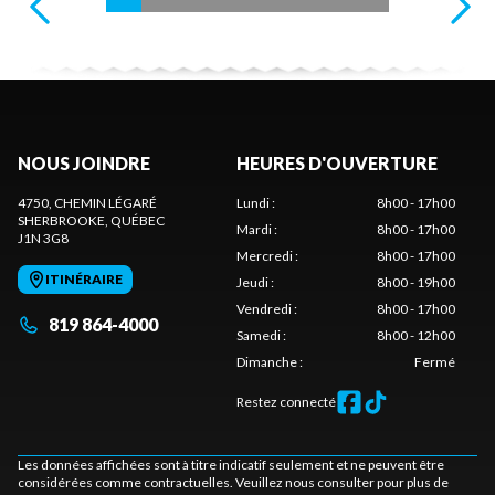
NOUS JOINDRE
HEURES D'OUVERTURE
4750, CHEMIN LÉGARÉ
Lundi
:
8h00 - 17h00
SHERBROOKE
, QUÉBEC
Mardi
:
8h00 - 17h00
J1N 3G8
Mercredi
:
8h00 - 17h00
ITINÉRAIRE
Jeudi
:
8h00 - 19h00
Vendredi
:
8h00 - 17h00
819 864-4000
Samedi
:
8h00 - 12h00
Dimanche
:
Fermé
Restez connecté
Les données affichées sont à titre indicatif seulement et ne peuvent être
considérées comme contractuelles. Veuillez nous consulter pour plus de