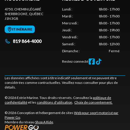
4750, CHEMIN LÉGARÉ
Lundi
:
8h00 - 17h00
SHERBROOKE
, QUÉBEC
Mardi
:
8h00 - 17h00
J1N 3G8
Mercredi
:
8h00 - 17h00
ITINÉRAIRE
Jeudi
:
8h00 - 19h00
Vendredi
:
8h00 - 17h00
819 864-4000
Samedi
:
8h00 - 12h00
Dimanche
:
Fermé
Restez connecté
Les données affichées sont à titre indicatif seulement et ne peuvent être
considérées comme contractuelles. Veuillez nous consulter pour plus de
détails.
© 2026 Estrie Marine. Tous droits réservés. Consultez la
politique de
confidentialité
et les
conditions d'utilisation
.
Choix de consentement.
© 2026 Conception et hébergement de sites
Web pour sport motorisé par
Power Go
.
Membre du réseau
Shop A Ride
.