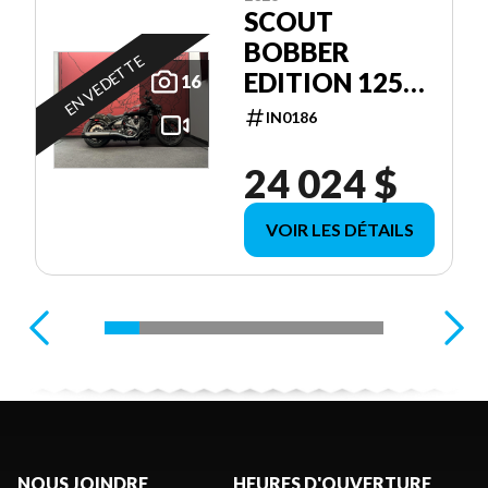
SCOUT
BOBBER
EN VEDETTE
EDITION 125E
16
ANNIVERSAIRE
IN0186
24 024 $
VOIR LES DÉTAILS
NOUS JOINDRE
HEURES D'OUVERTURE