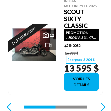
INDIAN
MOTORCYCLE 2025
SCOUT
SIXTY
CLASSIC
EN PROMOTION
PROMOTION
12
JUSQU'AU 31-07-
2026
IN0082
16 799 $
Épargnez 3 204 $
13 595 $
VOIR LES
DÉTAILS