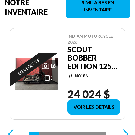
NOTRE
SIMILAIRES EN
INVENTAIRE
INVENTAIRE
INDIAN MOTORCYCLE
2026
SCOUT
BOBBER
EN VEDETTE
EDITION 125E
16
ANNIVERSAIRE
IN0186
24 024 $
VOIR LES DÉTAILS