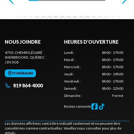
NOUS JOINDRE
HEURES D'OUVERTURE
4750, CHEMIN LÉGARÉ
Lundi
:
8h00 - 17h00
SHERBROOKE
, QUÉBEC
Mardi
:
8h00 - 17h00
J1N 3G8
Mercredi
:
8h00 - 17h00
ITINÉRAIRE
Jeudi
:
8h00 - 19h00
Vendredi
:
8h00 - 17h00
819 864-4000
Samedi
:
8h00 - 12h00
Dimanche
:
Fermé
Restez connecté
Les données affichées sont à titre indicatif seulement et ne peuvent être
considérées comme contractuelles. Veuillez nous consulter pour plus de
détails.