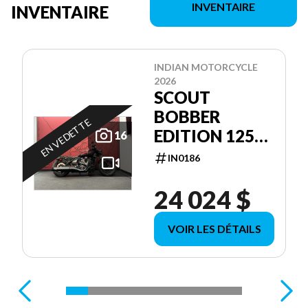
INVENTAIRE
INVENTAIRE
INDIAN MOTORCYCLE
2026
SCOUT
BOBBER
EN VEDETTE
EDITION 125E
16
ANNIVERSAIRE
IN0186
24 024 $
VOIR LES DÉTAILS