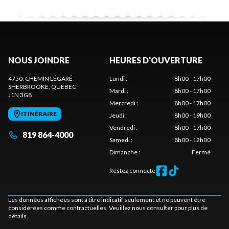
NOUS JOINDRE
HEURES D'OUVERTURE
4750, CHEMIN LÉGARÉ
Lundi
:
8h00 - 17h00
SHERBROOKE
, QUÉBEC
Mardi
:
8h00 - 17h00
J1N 3G8
Mercredi
:
8h00 - 17h00
ITINÉRAIRE
Jeudi
:
8h00 - 19h00
Vendredi
:
8h00 - 17h00
819 864-4000
Samedi
:
8h00 - 12h00
Dimanche
:
Fermé
Restez connecté
Les données affichées sont à titre indicatif seulement et ne peuvent être
considérées comme contractuelles. Veuillez nous consulter pour plus de
détails.