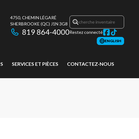
4750, CHEMIN LÉGARÉ
SHERBROOKE
(QC)
J1N 3G8
819 864-4000
Restez connecté
ENGLISH
S
SERVICES ET PIÈCES
CONTACTEZ-NOUS