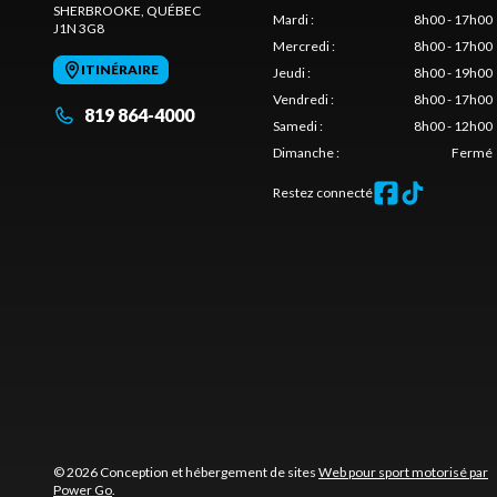
SHERBROOKE
, QUÉBEC
Mardi
:
8h00 - 17h00
J1N 3G8
Mercredi
:
8h00 - 17h00
ITINÉRAIRE
Jeudi
:
8h00 - 19h00
Vendredi
:
8h00 - 17h00
819 864-4000
Samedi
:
8h00 - 12h00
Dimanche
:
Fermé
Restez connecté
© 2026 Conception et hébergement de sites
Web pour sport motorisé par
Power Go
.