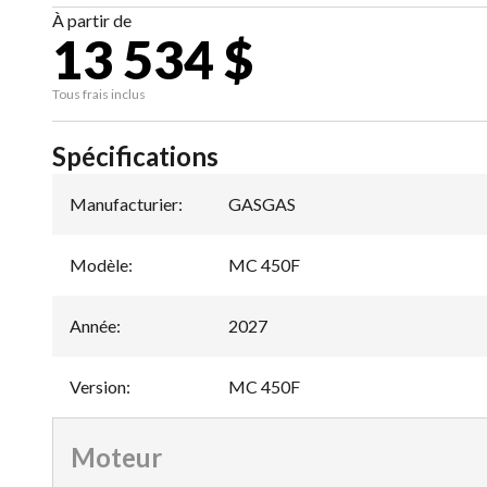
À partir de
13 534 $
Tous frais inclus
Spécifications
Manufacturier
:
GASGAS
Modèle
:
MC 450F
Année
:
2027
Version
:
MC 450F
Moteur