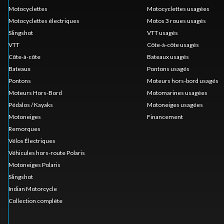
Motocyclettes
Motocyclettes usagées
Motocyclettes électriques
Motos 3 roues usagés
Slingshot
VTT usagés
VTT
Côte-à-côte usagés
Côte-à-côte
Bateaux usagés
Bateaux
Pontons usagés
Pontons
Moteurs hors-bord usagés
Moteurs Hors-Bord
Motomarines usagées
Pédalos / Kayaks
Motoneiges usagées
Motoneiges
Financement
Remorques
Vélos Électriques
Véhicules hors-route Polaris
Motoneiges Polaris
Slingshot
Indian Motorcycle
Collection complète