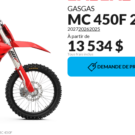
GASGAS
MC 450F 
2027
2026
2025
À partir de
13 534 $
Tous frais inclus
DEMANDE DE PR
 MC 450F