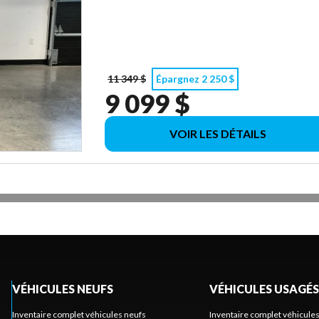
11 349 $
Épargnez 2 250 $
9 099 $
VOIR LES DÉTAILS
VÉHICULES NEUFS
VÉHICULES USAGÉS
Inventaire complet véhicules neufs
Inventaire complet véhicule