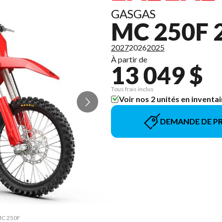
GASGAS
MC 250F 
2027
2026
2025
À partir de
13 049 $
Tous frais inclus
Voir nos 2 unités en inventai
DEMANDE DE PR
 MC 250F
La vers