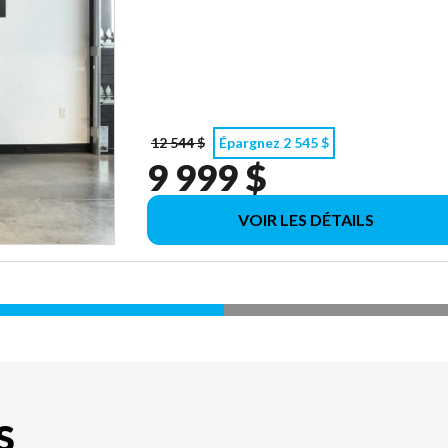
12 544 $
Épargnez 2 545 $
9 999 $
VOIR LES DÉTAILS
S