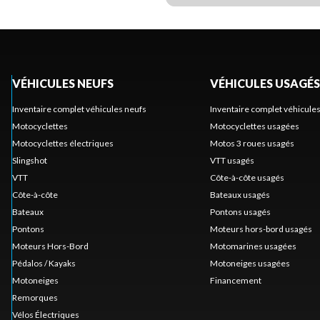
VÉHICULES NEUFS
VÉHICULES USAGÉS
Inventaire complet véhicules neufs
Inventaire complet véhicule
Motocyclettes
Motocyclettes usagées
Motocyclettes électriques
Motos 3 roues usagés
Slingshot
VTT usagés
VTT
Côte-à-côte usagés
Côte-à-côte
Bateaux usagés
Bateaux
Pontons usagés
Pontons
Moteurs hors-bord usagés
Moteurs Hors-Bord
Motomarines usagées
Pédalos / Kayaks
Motoneiges usagées
Motoneiges
Financement
Remorques
Vélos Électriques