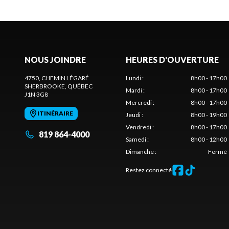
NOUS JOINDRE
HEURES D'OUVERTURE
4750, CHEMIN LÉGARÉ
Lundi
:
8h00 - 17h00
SHERBROOKE
, QUÉBEC
Mardi
:
8h00 - 17h00
J1N 3G8
Mercredi
:
8h00 - 17h00
ITINÉRAIRE
Jeudi
:
8h00 - 19h00
Vendredi
:
8h00 - 17h00
819 864-4000
Samedi
:
8h00 - 12h00
Dimanche
:
Fermé
Restez connecté