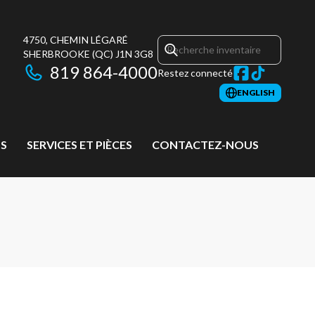
4750, CHEMIN LÉGARÉ
SHERBROOKE
(QC)
J1N 3G8
819 864-4000
Restez connecté
ENGLISH
S
SERVICES ET PIÈCES
CONTACTEZ-NOUS