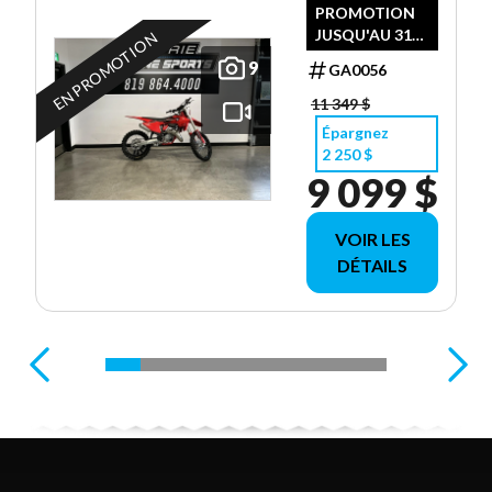
PROMOTION
JUSQU'AU 31-
EN PROMOTION
08-2026
9
GA0056
11 349 $
Épargnez
2 250 $
9 099 $
VOIR LES
DÉTAILS