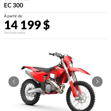
EC 300
À partir de
14 199 $
Tous frais inclus