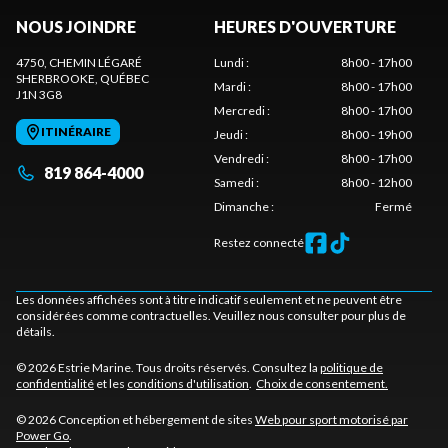
NOUS JOINDRE
HEURES D'OUVERTURE
4750, CHEMIN LÉGARÉ
Lundi
:
8h00 - 17h00
SHERBROOKE
, QUÉBEC
Mardi
:
8h00 - 17h00
J1N 3G8
Mercredi
:
8h00 - 17h00
ITINÉRAIRE
Jeudi
:
8h00 - 19h00
Vendredi
:
8h00 - 17h00
819 864-4000
Samedi
:
8h00 - 12h00
Dimanche
:
Fermé
Restez connecté
Les données affichées sont à titre indicatif seulement et ne peuvent être
considérées comme contractuelles. Veuillez nous consulter pour plus de
détails.
© 2026 Estrie Marine. Tous droits réservés. Consultez la
politique de
confidentialité
et les
conditions d'utilisation
.
Choix de consentement.
© 2026 Conception et hébergement de sites
Web pour sport motorisé par
Power Go
.