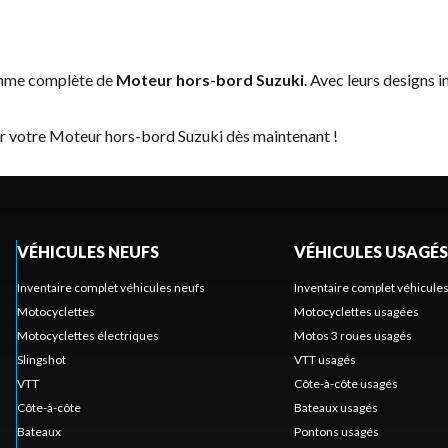
amme complète de
Moteur hors-bord Suzuki
. Avec leurs designs i
er votre Moteur hors-bord Suzuki dès maintenant !
VÉHICULES NEUFS
VÉHICULES USAGÉS
Inventaire complet véhicules neufs
Inventaire complet véhicule
Motocyclettes
Motocyclettes usagées
Motocyclettes électriques
Motos 3 roues usagés
Slingshot
VTT usagés
VTT
Côte-à-côte usagés
Côte-à-côte
Bateaux usagés
Bateaux
Pontons usagés