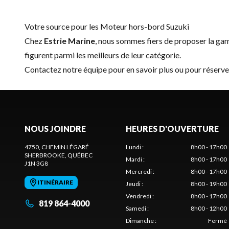
Votre source pour les Moteur hors-bord Suzuki
Chez
Estrie Marine
, nous sommes fiers de proposer la g
figurent parmi les meilleurs de leur catégorie.
Contactez notre équipe
pour en savoir plus ou pour réserv
NOUS JOINDRE
HEURES D'OUVERTURE
4750, CHEMIN LÉGARÉ
Lundi
:
8h00 - 17h00
SHERBROOKE
, QUÉBEC
Mardi
:
8h00 - 17h00
J1N 3G8
Mercredi
:
8h00 - 17h00
ITINÉRAIRE
Jeudi
:
8h00 - 19h00
Vendredi
:
8h00 - 17h00
819 864-4000
Samedi
:
8h00 - 12h00
Dimanche
:
Fermé