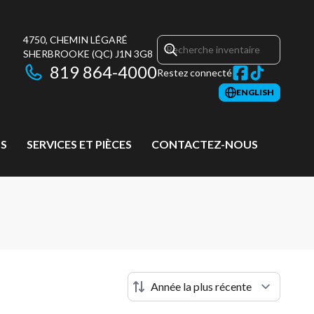
4750, CHEMIN LÉGARÉ
SHERBROOKE
(QC)
J1N 3G8
819 864-4000
Restez connecté
ENGLISH
S
SERVICES ET PIÈCES
CONTACTEZ-NOUS