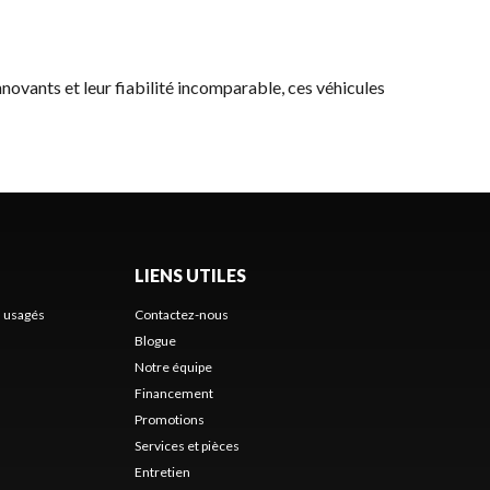
nnovants et leur fiabilité incomparable, ces véhicules
LIENS UTILES
s usagés
Contactez-nous
Blogue
Notre équipe
Financement
Promotions
Services et pièces
Entretien