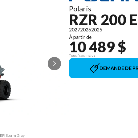
Polaris
RZR 200 E
2027
2026
2025
À partir de
10 489 $
Tous frais inclus
DEMANDE DE PR
 EFI Storm Gray
La version du 