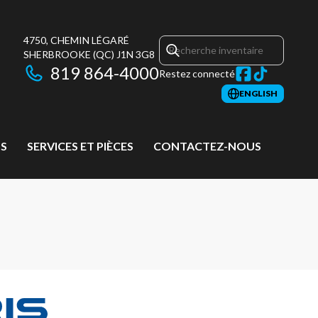
4750, CHEMIN LÉGARÉ
SHERBROOKE
(QC)
J1N 3G8
819 864-4000
Restez connecté
ENGLISH
S
SERVICES ET PIÈCES
CONTACTEZ-NOUS