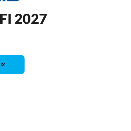
FI 2027
IX
modèle sur l'image est le RZR 200 EFI Storm Gray