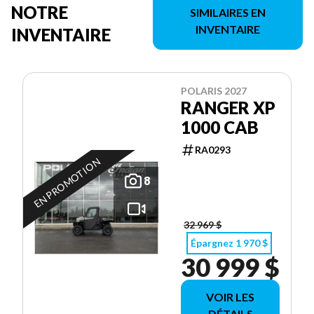
NOTRE
SIMILAIRES EN
INVENTAIRE
INVENTAIRE
POLARIS 2027
RANGER XP
1000 CAB
RA0293
EN PROMOTION
8
32 969 $
Épargnez 1 970 $
30 999 $
VOIR LES
DÉTAILS