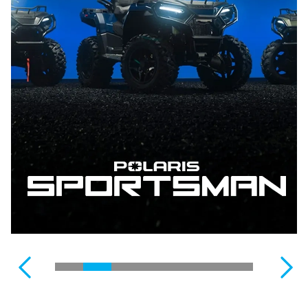
AGUSTA
MOTEURS HORS-BORD
MOTOCROSS STARK
VOIR LA GAMME COMPLÈTE
FUTURE
CYCLOMOTEUR
SCOOTTERRE
REMORQUES
VOIR LA GAMME COMPLÈTE
VOIR LA GAMME COMPLÈTE
PÉDALOS / KAYAK