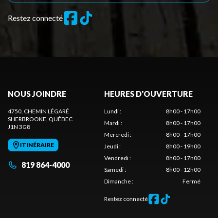
Restez connecté
NOUS JOINDRE
HEURES D'OUVERTURE
4750, CHEMIN LÉGARÉ
Lundi
:
8h00 - 17h00
SHERBROOKE
, QUÉBEC
Mardi
:
8h00 - 17h00
J1N 3G8
Mercredi
:
8h00 - 17h00
ITINÉRAIRE
Jeudi
:
8h00 - 19h00
Vendredi
:
8h00 - 17h00
819 864-4000
Samedi
:
8h00 - 12h00
Dimanche
:
Fermé
Restez connecté