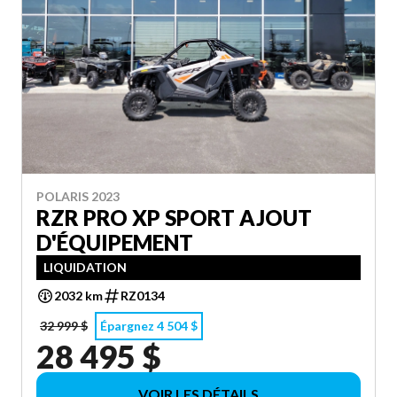
POLARIS 2023
RZR PRO XP SPORT AJOUT
D'ÉQUIPEMENT
LIQUIDATION
2032 km
RZ0134
32 999 $
Épargnez 4 504 $
28 495 $
VOIR LES DÉTAILS